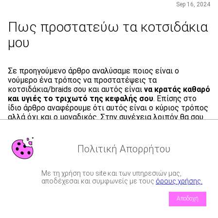
Sep 16, 2024
Πως προστατεύω τα κοτσιδάκια
μου
Σε προηγούμενο άρθρο αναλύσαμε ποιος είναι ο
νούμερο ένα τρόπος να προστατέψεις τα
κοτσιδάκια/braids σου και αυτός είναι
να κρατάς καθαρό
και υγιές το τριχωτό της κεφαλής σου
. Επίσης στο
ίδιο άρθρο αναφέρουμε ότι αυτός είναι ο κύριος τρόπος
αλλά όχι και ο μοναδικός. Στην συνέχεια λοιπόν θα σου
παρουσιάσουμε όλους τους συμπληρωματικούς τρόπους
με τους οποίους θα εξασφαλίσεις το απόλυτο
αποτέλεσμα.
Πολιτική Απορρήτου
Τρόποι προστασίας των braids
Με τη χρήση του site και των υπηρεσιών μας,
αποδέχεσαι και συμφωνείς με τους
όρους χρήσης.
1.
Κράτα καθαρό και υγιές το τριχωτό της
Αποδοχή
ΠΑΡΑΓΓΕΛΙΕΣ
ΡΑΝΤΕΒΟΥ
κεφαλής σου